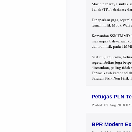
Masih paparnya, untuk sa
Tanah (TPT), drainase d
Dipaparkan juga, sejuml
rumah milik Mbok Wati 
Komandan SSK TMMD, Kapt
menampik bahwa saat kun
dan non fisik pada TMMD
Saat itu, lanjutnya, Ket
segera. Beliau juga berp
ditentukan, paling tida
Terima kasih karena tel
Sasaran Fisik Non Fisik
Petugas PLN Te
Posted:
02 Aug 2018 07
BPR Modern Exp