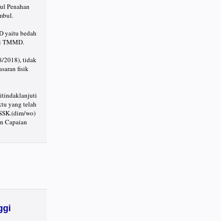
gul Penahan
mbul.
D yaitu bedah
asi TMMD.
/2018), tidak
aran fisik
itindaklanjuti
ktu yang telah
 SSK.(dim/wo)
an Capaian
ggi