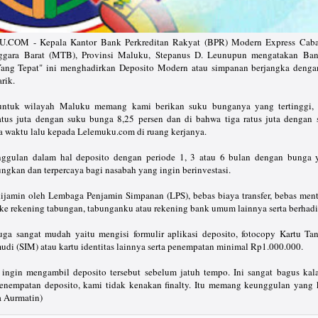
OM - Kepala Kantor Bank Perkreditan Rakyat (BPR) Modern Express Caba
gara Barat (MTB), Provinsi Maluku, Stepanus D. Leunupun mengatakan Ban
Yang Tepat" ini menghadirkan Deposito Modern atau simpanan berjangka deng
rik.
untuk wilayah Maluku memang kami berikan suku bunganya yang tertinggi, 
a ratus juta dengan suku bunga 8,25 persen dan di bahwa tiga ratus juta dengan
pa waktu lalu kepada Lelemuku.com di ruang kerjanya.
gulan dalam hal deposito dengan periode 1, 3 atau 6 bulan dengan bunga 
ngkan dan terpercaya bagi nasabah yang ingin berinvestasi.
jamin oleh Lembaga Penjamin Simpanan (LPS), bebas biaya transfer, bebas ment
 ke rekening tabungan, tabunganku atau rekening bank umum lainnya serta berhadi
juga sangat mudah yaitu mengisi formulir aplikasi deposito, fotocopy Kartu T
udi (SIM) atau kartu identitas lainnya serta penempatan minimal Rp1.000.000.
h ingin mengambil deposito tersebut sebelum jatuh tempo. Ini sangat bagus kal
penempatan deposito, kami tidak kenakan finalty. Itu memang keunggulan yang k
 Aurmatin)