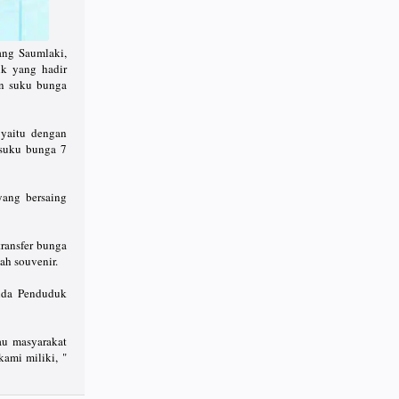
ng Saumlaki,
k yang hadir
an suku bunga
yaitu dengan
 suku bunga 7
yang bersaing
ransfer bunga
ah souvenir.
anda Penduduk
au masyarakat
ami miliki, "