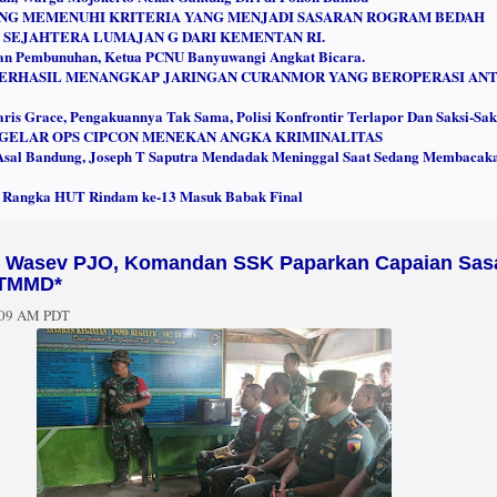
YANG MEMENUHI KRITERIA YANG MENJADI SASARAN ROGRAM BEDAH
 SEJAHTERA LUMAJAN G DARI KEMENTAN RI.
aan Pembunuhan, Ketua PCNU Banyuwangi Angkat Bicara.
BERHASIL MENANGKAP JARINGAN CURANMOR YANG BEROPERASI AN
ris Grace, Pengakuannya Tak Sama, Polisi Konfrontir Terlapor Dan Saksi-Sak
GELAR OPS CIPCON MENEKAN ANGKA KRIMINALITAS
r Asal Bandung, Joseph T Saputra Mendadak Meninggal Saat Sedang Membacak
Rangka HUT Rindam ke-13 Masuk Babak Final
m Wasev PJO, Komandan SSK Paparkan Capaian Sas
k TMMD*
:09 AM PDT