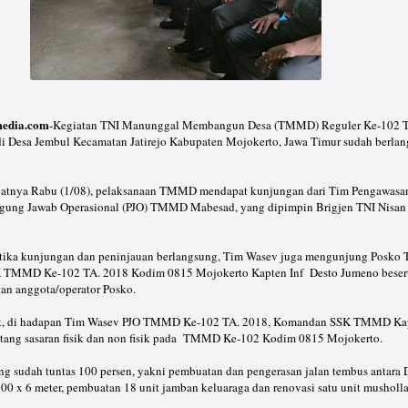
edia.com
-Kegiatan TNI Manunggal Membangun Desa (TMMD) Reguler Ke-102 T
 Desa Jembul Kecamatan Jatirejo Kabupaten Mojokerto, Jawa Timur sudah berlan
epatnya Rabu (1/08), pelaksanaan TMMD mendapat kunjungan dari Tim Pengawasa
gung Jawab Operasional (PJO) TMMD Mabesad, yang dipimpin Brigjen TNI Nisan S
ketika kunjungan dan peninjauan berlangsung, Tim Wasev juga mengunjung Posk
TMMD Ke-102 TA. 2018 Kodim 0815 Mojokerto Kapten Inf Desto Jumeno besert
 anggota/operator Posko.
ut, di hadapan Tim Wasev PJO TMMD Ke-102 TA. 2018, Komandan SSK TMMD Kap
tang sasaran fisik dan non fisik pada TMMD Ke-102 Kodim 0815 Mojokerto.
ang sudah tuntas 100 persen, yakni pembuatan dan pengerasan jalan tembus antara 
00 x 6 meter, pembuatan 18 unit jamban keluaraga dan renovasi satu unit musholla