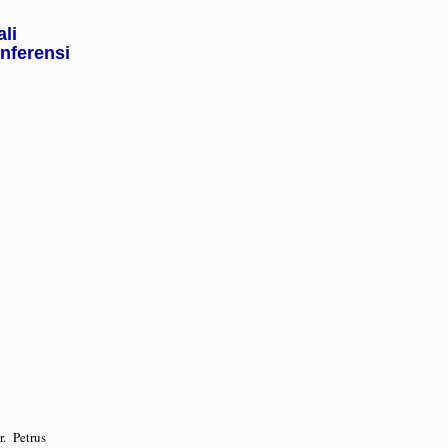
li
nferensi
r. Petrus