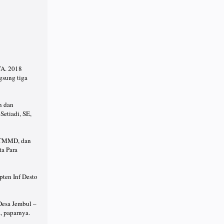
A. 2018
gsung tiga
n dan
etiadi, SE,
o TMMD, dan
a Para
ten Inf Desto
Desa Jembul –
, paparnya.