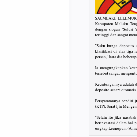
SAUMLAKI, LELEMUKU.C
Kabupaten Maluku Teng
dengan slogan "Solusi 
tertinggi dan sangat mena
"Suku bunga deposito 
klasifikasi di atas tig
persen," kata dia bebera
Ia mengungkapkan keung
tersebut sangat menguntu
Keuntungannya adalah di
deposito secara otomatis
Persyaratannya sendiri 
(KTP), Surat Ijin Mengem
"Selain itu jika nasaba
berinvestasi dalam hal 
ungkap Leunupun. (Anna