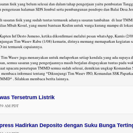
saran fisik yang belum selesai dan dalam tahap pengerjaan yaitu pembuatan Tang
an pengerasan halaman SDN Jembul serta pembangunan pendopo dan Balai Desa Je
ah sasaran fisik yang sudah tuntas termasuk adanya sasaran tambahan di luar TMM
alias Mbah Kosul, yang murni bantuan Kodim untuk warga kurang mampu di lok
en Inf Desto Jumeno, ketika dikonfirmasi melalui pesan whatsApp, Kamis (2/08
jungan Tim Wasev Rabu (1/08) kemarin, dirinya memang memaparkan kegiatan sas
 ini termasuk capaiannya.
ua Tim Wasev juga menanyakan untuk melaporkan setiap kendala yang ada supaya d
esan, semua sasaran yang pengerjaannya masih berjalan diupayakan tuntas pada wa
k saat upacara penutupan TMMD semua sudah selesai, demikian ungkap Komandan
ah membaca informasi tentang *Dikunjungi Tim Wasev PJO, Komandan SSK Papark
 TMMD* . Silahkan membaca berita lainnya.
was Tersetrum Listrik
:59 AM PDT
ress Hadirkan Deposito dengan Suku Bunga Tertin