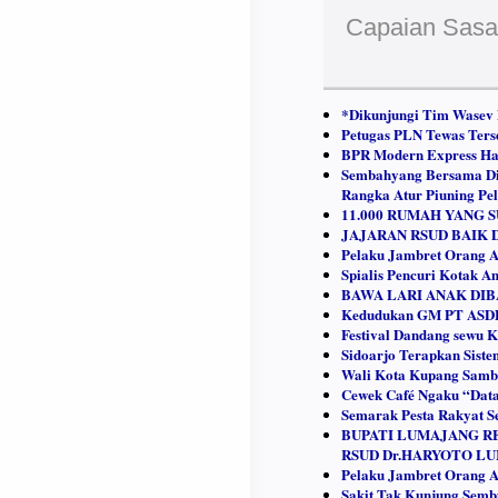
Capaian Sasa
*Dikunjungi Tim Wasev
Petugas PLN Tewas Terse
BPR Modern Express Had
Sembahyang Bersama Di 
Rangka Atur Piuning Pel
11.000 RUMAH YANG
JAJARAN RSUD BAIK
Pelaku Jambret Orang As
Spialis Pencuri Kotak A
BAWA LARI ANAK DI
Kedudukan GM PT ASDP K
Festival Dandang sewu 
Sidoarjo Terapkan Siste
Wali Kota Kupang Sambut
Cewek Café Ngaku “Data
Semarak Pesta Rakyat S
BUPATI LUMAJANG RE
RSUD Dr.HARYOTO L
Pelaku Jambret Orang As
Sakit Tak Kunjung Semb