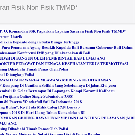
ran Fisik Non Fisik TMMD*
 PJO, Komandan SSK Paparkan Capaian Sasaran Fisik Non Fisik TMMD*
trum Listrik
irkan Deposito dengan Suku Bunga Tertinggi
Pura Penataran Agung Besakih Kapolda Bali Bersama Gubernur Bali Dalam
aksanaan Konferensi IMF yang Dilaksanakan di Bali.
 SUDAH DI BANGUN OLEH PEMERINTAH KAB LUMAJANG
 DOKTER PERAWAT DAN TENAGA KESEHATAN TERUS TERMOTIVASI
ing Dihadiahi Timah Panas Oleh Polisi
mal Ditangkap Polisi
BAWAH UMUR WARGA MLAWANG MERINGKUK DITAHANAN.
etapang Di Gantikan Solikin Yang Sebelumnya Di jabat Elvi yoza
Kembali Di Gelar Bertempat Di Lapangan Kompi Koramil Kalibaru
m Perijinan Online Single Submission (OSS)
 80 Peserta Wonderfull Sail To Indonesia 2018
ng Bulan”, Rp 2 Juta Milik Caleg PAN Lenyap
epatan 2018 Di Hari Ulang Tahun Kemerdekan RI
SMIKAN GEDUNG RAWAT INAP VIP DAN LAUNCHING PELAYANAN (MRI)
UMAJANG.
ing Dihadiahi Timah Panas Oleh Polisi
uh, Warga Mojokerto Nekat Gantung Diri di Pohon Bambu