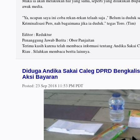
Maka ia akan melakukan hal yang sama, seperti yang dilakukan Bupat
awak media.
"Ya, ucapan saya ini coba rekan-rekan telaah saja ," Belum ia dudu
Kriminalisasi Pers, nah bagaimana jika ia duduk." tegas Toro. (Tim)
Editor : Redaktur
Penanggung Jawab Berita : Obor Panjaitan
Terima kasih karena telah membaca informasi tentang Andika Sakai 
Riau . Silahkan membaca berita lainnya.
Diduga Andika Sakai Caleg DPRD Bengkalis 
Aksi Bayaran
Posted:
23 Sep 2018 11:53 PM PDT