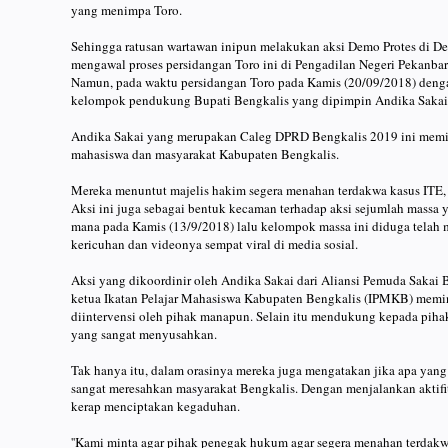
yang menimpa Toro.
Sehingga ratusan wartawan inipun melakukan aksi Demo Protes di Dep
mengawal proses persidangan Toro ini di Pengadilan Negeri Pekanbar
Namun, pada waktu persidangan Toro pada Kamis (20/09/2018) dengan
kelompok pendukung Bupati Bengkalis yang dipimpin Andika Sakai
Andika Sakai yang merupakan Caleg DPRD Bengkalis 2019 ini memim
mahasiswa dan masyarakat Kabupaten Bengkalis.
Mereka menuntut majelis hakim segera menahan terdakwa kasus ITE, 
Aksi ini juga sebagai bentuk kecaman terhadap aksi sejumlah massa y
mana pada Kamis (13/9/2018) lalu kelompok massa ini diduga telah m
kericuhan dan videonya sempat viral di media sosial.
Aksi yang dikoordinir oleh Andika Sakai dari Aliansi Pemuda Sakai
ketua Ikatan Pelajar Mahasiswa Kabupaten Bengkalis (IPMKB) memi
diintervensi oleh pihak manapun. Selain itu mendukung kepada pihak
yang sangat menyusahkan.
Tak hanya itu, dalam orasinya mereka juga mengatakan jika apa ya
sangat meresahkan masyarakat Bengkalis. Dengan menjalankan aktifi
kerap menciptakan kegaduhan.
''Kami minta agar pihak penegak hukum agar segera menahan terdakw