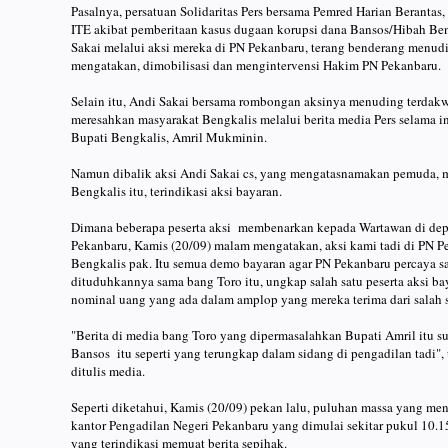
Pasalnya, persatuan Solidaritas Pers bersama Pemred Harian Beranta
ITE akibat pemberitaan kasus dugaan korupsi dana Bansos/Hibah Ben
Sakai melalui aksi mereka di PN Pekanbaru, terang benderang menudi
mengatakan, dimobilisasi dan mengintervensi Hakim PN Pekanbaru.
Selain itu, Andi Sakai bersama rombongan aksinya menuding terdakwa
meresahkan masyarakat Bengkalis melalui berita media Pers selama
Bupati Bengkalis, Amril Mukminin.
Namun dibalik aksi Andi Sakai cs, yang mengatasnamakan pemuda, 
Bengkalis itu, terindikasi aksi bayaran.
Dimana beberapa peserta aksi membenarkan kepada Wartawan di dep
Pekanbaru, Kamis (20/09) malam mengatakan, aksi kami tadi di PN 
Bengkalis pak. Itu semua demo bayaran agar PN Pekanbaru percaya 
dituduhkannya sama bang Toro itu, ungkap salah satu peserta aksi b
nominal uang yang ada dalam amplop yang mereka terima dari salah 
"Berita di media bang Toro yang dipermasalahkan Bupati Amril itu s
Bansos itu seperti yang terungkap dalam sidang di pengadilan tadi", u
ditulis media.
Seperti diketahui, Kamis (20/09) pekan lalu, puluhan massa yang m
kantor Pengadilan Negeri Pekanbaru yang dimulai sekitar pukul 10.1
yang terindikasi memuat berita sepihak.