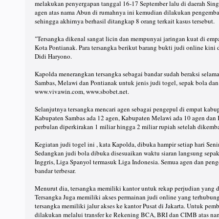
melakukan penyergapan tanggal 16-17 September lalu di daerah Sin
agen atas nama Abun di rumahnya ini kemudian dilakukan pengemba
sehingga akhirnya berhasil ditangkap 8 orang terkait kasus tersebut.
"Tersangka dikenal sangat licin dan mempunyai jaringan kuat di em
Kota Pontianak. Para tersangka berikut barang bukti judi online kini
Didi Haryono.
Kapolda menerangkan tersangka sebagai bandar sudah beraksi selam
Sambas, Melawi dan Pontianak untuk jenis judi togel, sepak bola da
www.vivawin.com, www.sbobet.net.
Selanjutnya tersangka mencari agen sebagai pengepul di empat kabu
Kabupaten Sambas ada 12 agen, Kabupaten Melawi ada 10 agen dan K
perbulan diperkirakan 1 miliar hingga 2 miliar rupiah setelah dikem
Kegiatan judi togel ini , kata Kapolda, dibuka hampir setiap hari Se
Sedangkan judi bola dibuka disesuaikan waktu siaran langsung sepak 
Inggris, Liga Spanyol termasuk Liga Indonesia. Semua agen dan pen
bandar terbesar.
Menurut dia, tersangka memiliki kantor untuk rekap perjudian yang d
Tersangka Juga memiliki akses permainan judi online yang terhubun
tersangka memiliki jalur akses ke kantor Pusat di Jakarta. Untuk pem
dilakukan melalui transfer ke Rekening BCA, BRI dan CIMB atas na