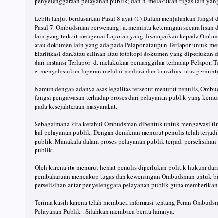
penyelenggaraan pelayanan publik; dan h. melakukan tugas lain yan
Lebih lanjut berdasarkan Pasal 8 ayat (1) Dalam menjalankan fungsi
Pasal 7, Ombudsman berwenang: a. meminta keterangan secara lisan dan/
lain yang terkait mengenai Laporan yang disampaikan kepada Ombud
atau dokumen lain yang ada pada Pelapor ataupun Terlapor untuk me
klarifikasi dan/atau salinan atau fotokopi dokumen yang diperlukan 
dari instansi Terlapor; d. melakukan pemanggilan terhadap Pelapor, T
e. menyelesaikan laporan melalui mediasi dan konsiliasi atas permint
Namun dengan adanya asas legalitas tersebut menurut penulis, Ombud
fungsi pengawasan terhadap proses dari pelayanan publik yang kem
pada kesejahteraan masyarakat.
Sebagaimana kita ketahui Ombudsman dibentuk untuk mengawasi ti
hal pelayanan publik. Dengan demikian menurut penulis telah terjad
publik. Manakala dalam proses pelayanan publik terjadi perselisihan
publik.
Oleh karena itu menurut hemat penulis diperlukan politik hukum dar
pembaharuan mencakup tugas dan kewenangan Ombudsman untuk bisa
perselisihan antar penyelenggara pelayanan publik guna memberikan
Terima kasih karena telah membaca informasi tentang Peran Ombuds
Pelayanan Publik . Silahkan membaca berita lainnya.