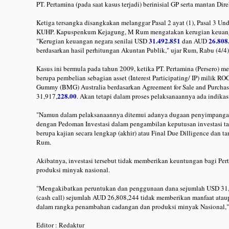
PT. Pertamina (pada saat kasus terjadi) berinisial GP serta mantan Di
Ketiga tersangka disangkakan melanggar Pasal 2 ayat (1), Pasal 3 Und
KUHP. Kapuspenkum Kejagung, M Rum mengatakan kerugian keuanga
31.492.851
26.808
"Kerugian keuangan negara senilai USD
dan AUD
berdasarkan hasil perhitungan Akuntan Publik," ujar Rum, Rabu (4/4)
Kasus ini bermula pada tahun 2009, ketika PT. Pertamina (Persero) me
berupa pembelian sebagian asset (Interest Participating/ IP) milik 
Gummy (BMG) Australia berdasarkan Agreement for Sale and Purchas
228.00
31,917,
. Akan tetapi dalam proses pelaksanaannya ada indikas
"Namun dalam pelaksanaannya ditemui adanya dugaan penyimpangan 
dengan Pedoman Investasi dalam pengambilan keputusan investasi ta
berupa kajian secara lengkap (akhir) atau Final Due Dilligence dan t
Rum.
Akibatnya, investasi tersebut tidak memberikan keuntungan bagi Pe
produksi minyak nasional.
"Mengakibatkan peruntukan dan penggunaan dana sejumlah USD 31,4
(cash call) sejumlah AUD 26,808,244 tidak memberikan manfaat atau
dalam rangka penambahan cadangan dan produksi minyak Nasional,
Editor : Redaktur