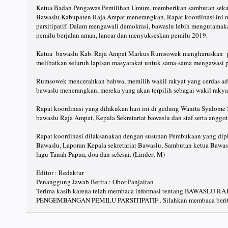
Ketua Badan Pengawas Pemilihan Umum, memberikan sambutan sekal
Bawaslu Kabupaten Raja Ampat menerangkan, Rapat koordinasi ini
parsitipatif. Dalam mengawali demokrasi, bawaslu lebih mengutama
pemilu berjalan aman, lancar dan menyukseskan pemilu 2019.
Ketua bawaslu Kab. Raja Ampat Markus Rumsowek mengharuskan pa
melibatkan seluruh lapisan masyarakat untuk sama-sama mengawasi p
Rumsowek mencerahkan bahwa, memilih wakil rakyat yang cerdas adal
bawaslu menerangkan, mereka yang akan terpilih sebagai wakil rakya
Rapat koordinasi yang dilakukan hari ini di gedung Wanita Syalome 
bawaslu Raja Ampat, Kepala Sekretariat bawaslu dan staf serta anggo
Rapat koordinasi dilaksanakan dengan susunan Pembukaan yang dip
Bawaslu, Laporan Kepala sekretariat Bawaslu, Sambutan ketua Bawa
lagu Tanah Papua, doa dan selesai. (Lindert M)
Editor : Redaktur
Penanggung Jawab Berita : Obor Panjaitan
Terima kasih karena telah membaca informasi tentang BAWASLU
PENGEMBANGAN PEMILU PARSITIPATIF . Silahkan membaca berita