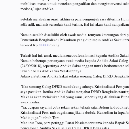
mobilisasi massa untuk menekan pengadilan dan mengintervensi saksi 
medsos,'' ujar Andika.
Setelah melakukan orasi, akhirnya para pengunjuk rasa diterima Hum
adik-adik mahasiswa sudah kami terima. Hal ini akan kami sampaikan
Namun setelah diselidiki oleh awak media, ternyata keterangan dari 
Pemerintah Bengkalis di Pekanbaru yang di pimpin Andika Sakai te
50.000
terkecil Rp.
/orang.
Terkait hal ini, awak media mencoba konfirmasi kepada Andika Sakai 
Namun beberapa pertanyaan awak media kepada Andika Sakai Caleg
(24/09/2018), sepertinya Andika Sakai enggan untuk berkomentar, seb
jawab." balas Andika via Whatsappnya.
Adanya Stetmen Andika Sakai selaku seorang Caleg DPRD Bengkalis t
"Jika seorang Caleg DPRD mendukung adanya Kriminalisasi Pers yan
saya pastikan, ketika Andika Sakai menjabat DPRD Bengkalis nantinya
Maka ia akan melakukan hal yang sama, seperti yang dilakukan Bupat
awak media.
"Ya, ucapan saya ini coba rekan-rekan telaah saja. Belum ia duduk 
Kriminalisasi Pers, nah bagaimana jika ia duduk. Kemudian ia lupa, 
Media juga." imbuh Toro.
Menurut Toro, para petinggi Partai Nasdem terutama kepada Bapak S
pencalonan Andika Sakai selaku Caleg DPRD Bengkalis.