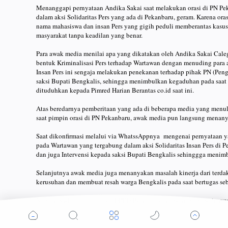
Menanggapi pernyataan Andika Sakai saat melakukan orasi di PN Pe
dalam aksi Solidaritas Pers yang ada di Pekanbaru, geram. Karena ora
nama mahasiswa dan insan Pers yang gigih peduli memberantas kasus 
masyarakat tanpa keadilan yang benar.
Para awak media menilai apa yang dikatakan oleh Andika Sakai Cal
bentuk Kriminalisasi Pers terhadap Wartawan dengan menuding para 
Insan Pers ini sengaja melakukan penekanan terhadap pihak PN (Penga
saksi Bupati Bengkalis, sehingga menimbulkan kegaduhan pada saat
dituduhkan kepada Pimred Harian Berantas co.id saat ini.
Atas beredarnya pemberitaan yang ada di beberapa media yang menul
saat pimpin orasi di PN Pekanbaru, awak media pun langsung menany
Saat dikonfirmasi melalui via WhatssAppnya mengenai pernyataan y
pada Wartawan yang tergabung dalam aksi Solidaritas Insan Pers di
dan juga Intervensi kepada saksi Bupati Bengkalis sehinggga meni
Selanjutnya awak media juga menanyakan masalah kinerja dari terd
kerusuhan dan membuat resah warga Bengkalis pada saat bertugas s
Namun Andika Sakai Caleg DPRD Bengkalis ini menjawab pertanyaan 
perlulah bg aku jawab... " jawabnya Andi Sakai.
Sampai berita ini diorbit, belum ada tambahan jawaban dari Andika