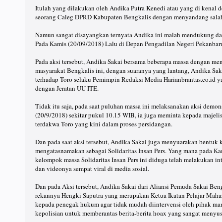
Itulah yang dilakukan oleh Andika Putra Kenedi atau yang di kenal d
seorang Caleg DPRD Kabupaten Bengkalis dengan menyandang salah s
Namun sangat disayangkan ternyata Andika ini malah mendukung 
Pada Kamis (20/09/2018) Lalu di Depan Pengadilan Negeri Pekanbar
Pada aksi tersebut, Andika Sakai bersama beberapa massa dengan m
masyarakat Bengkalis ini, dengan suaranya yang lantang, Andika Sa
terhadap Toro selaku Pemimpin Redaksi Media Harianbrantas.co.id y
dengan Jeratan UU ITE.
Tidak itu saja, pada saat puluhan massa ini melaksanakan aksi demon
(20/9/2018) sekitar pukul 10.15 WIB, ia juga meminta kepada majel
terdakwa Toro yang kini dalam proses persidangan.
Dan pada saat aksi tersebut, Andika Sakai juga menyuarakan bentuk
mengatasnamakan sebagai Solidaritas Insan Pers. Yang mana pada Ka
kelompok massa Solidaritas Insan Pers ini diduga telah melakukan int
dan videonya sempat viral di media sosial.
Dan pada Aksi tersebut, Andika Sakai dari Aliansi Pemuda Sakai Be
rekannya Hengki Saputra yang merupakan Ketua Ikatan Pelajar Mah
kepada penegak hukum agar tidak mudah diintervensi oleh pihak ma
kepolisian untuk memberantas berita-berita hoax yang sangat menyu