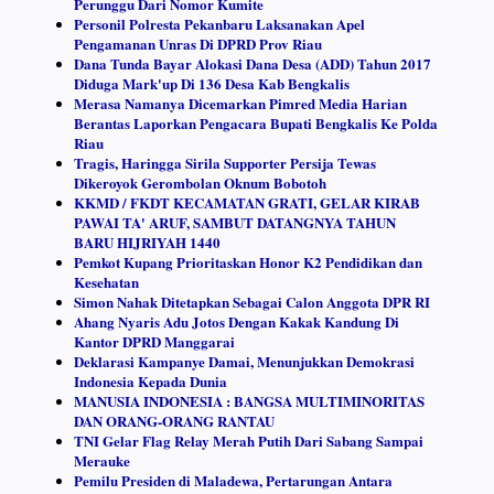
Perunggu Dari Nomor Kumite
Personil Polresta Pekanbaru Laksanakan Apel
Pengamanan Unras Di DPRD Prov Riau
Dana Tunda Bayar Alokasi Dana Desa (ADD) Tahun 2017
Diduga Mark'up Di 136 Desa Kab Bengkalis
Merasa Namanya Dicemarkan Pimred Media Harian
Berantas Laporkan Pengacara Bupati Bengkalis Ke Polda
Riau
Tragis, Haringga Sirila Supporter Persija Tewas
Dikeroyok Gerombolan Oknum Bobotoh
KKMD / FKDT KECAMATAN GRATI, GELAR KIRAB
PAWAI TA' ARUF, SAMBUT DATANGNYA TAHUN
BARU HIJRIYAH 1440
Pemkot Kupang Prioritaskan Honor K2 Pendidikan dan
Kesehatan
Simon Nahak Ditetapkan Sebagai Calon Anggota DPR RI
Ahang Nyaris Adu Jotos Dengan Kakak Kandung Di
Kantor DPRD Manggarai
Deklarasi Kampanye Damai, Menunjukkan Demokrasi
Indonesia Kepada Dunia
MANUSIA INDONESIA : BANGSA MULTIMINORITAS
DAN ORANG-ORANG RANTAU
TNI Gelar Flag Relay Merah Putih Dari Sabang Sampai
Merauke
Pemilu Presiden di Maladewa, Pertarungan Antara