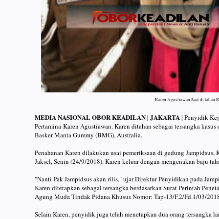
Karen Agustiawan Saat di tahan 
MEDIA NASIONAL OBOR KEADILAN | JAKARTA |
Penyidik Kej
Pertamina Karen Agustiawan. Karen ditahan sebagai tersangka kasus 
Basker Manta Gummy (BMG), Australia.
Penahanan Karen dilakukan usai pemeriksaan di gedung Jampidsus, K
Jaksel, Senin (24/9/2018). Karen keluar dengan mengenakan baju ta
"Nanti Pak Jampidsus akan rilis," ujar Direktur Penyidikan pada Jamp
Karen ditetapkan sebagai tersangka berdasarkan Surat Perintah Penet
Agung Muda Tindak Pidana Khusus Nomor: Tap-13/F.2/Fd.1/03/201
Selain Karen, penyidik juga telah menetapkan dua orang tersangka l