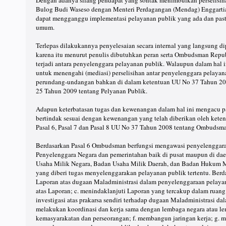
Dengan adanya silang pendapat yang sontak menimbulkan perselisiha
Bulog Budi Waseso dengan Menteri Perdagangan (Mendag) Enggartiast
dapat mengganggu implementasi pelayanan publik yang ada dan past
umum.
Terlepas dilakukannya penyelesaian secara internal yang langsung di
karena itu menurut penulis dibutuhkan peran serta Ombudsman Repu
terjadi antara penyelenggara pelayanan publik. Walaupun dalam hal 
untuk menengahi (mediasi) perselisihan antar penyelenggara pelayan
perundang-undangan bahkan di dalam ketentuan UU No 37 Tahun 2
25 Tahun 2009 tentang Pelyanan Publik.
Adapun keterbatasan tugas dan kewenangan dalam hal ini mengacu p
bertindak sesuai dengan kewenangan yang telah diberikan oleh ket
Pasal 6, Pasal 7 dan Pasal 8 UU No 37 Tahun 2008 tentang Ombudsm
Berdasarkan Pasal 6 Ombudsman berfungsi mengawasi penyelenggara
Penyelenggara Negara dan pemerintahan baik di pusat maupun di da
Usaha Milik Negara, Badan Usaha Milik Daerah, dan Badan Hukum Mi
yang diberi tugas menyelenggarakan pelayanan publik tertentu. Ber
Laporan atas dugaan Maladministrasi dalam penyelenggaraan pelayan
atas Laporan; c. menindaklanjuti Laporan yang tercakup dalam ru
investigasi atas prakarsa sendiri terhadap dugaan Maladministrasi d
melakukan koordinasi dan kerja sama dengan lembaga negara atau le
kemasyarakatan dan perseorangan; f. membangun jaringan kerja; g.