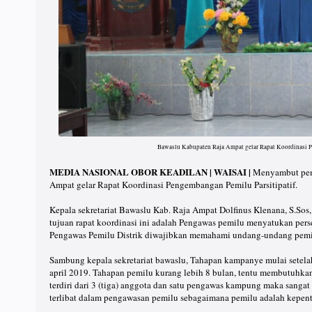
Bawaslu Kabupaten Raja Ampat gelar Rapat Koordinasi P
MEDIA NASIONAL OBOR KEADILAN | WAISAI |
Menyambut pem
Ampat gelar Rapat Koordinasi Pengembangan Pemilu Parsitipatif.
Kepala sekretariat Bawaslu Kab. Raja Ampat Dolfinus Klenana, S.S
tujuan rapat koordinasi ini adalah Pengawas pemilu menyatukan per
Pengawas Pemilu Distrik diwajibkan memahami undang-undang pemilu
Sambung kepala sekretariat bawaslu, Tahapan kampanye mulai setela
april 2019. Tahapan pemilu kurang lebih 8 bulan, tentu membutuhkan 
terdiri dari 3 (tiga) anggota dan satu pengawas kampung maka sanga
terlibat dalam pengawasan pemilu sebagaimana pemilu adalah kepen