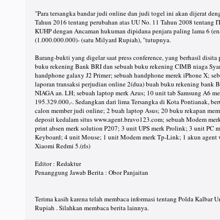
"Para tersangka bandar judi online dan judi togel ini akan dijerat den
Tahun 2016 tentang perubahan atas UU No. 11 Tahun 2008 tentang IT
KUHP dengan Ancaman hukuman dipidana penjara paling lama 6 (ena
(1.000.000.000)- (satu Milyard Rupiah), "tutupnya.
Barang-bukti yang digelar saat press conference, yang berhasil disit
buku rekening Bank BRI dan sebuah buku rekening CIMB niaga Syar
handphone galaxy J2 Primer; sebuah handphone merek iPhone X; seb
laporan transaksi perjudian online 2(dua) buah buku rekening bank
NIAGA an. LH; sebuah laptop merk Azus; 10 unit tab Samsung A6 me
195.329.000,-. Sedangkan dari lima Tersangka di Kota Pontianak, be
calon member judi online; 2 buah laptop Asus; 20 buku rekapan me
deposit kedalam situs www.agent.bravo123.com; sebuah Modem merk
print absen merk solution P207; 3 unit UPS merk Prolink; 3 unit PC 
Keyboard; 4 unit Mouse; 1 unit Modem merk Tp-Link; 1 akun agent
Xiaomi Redmi 5.(rls)
Editor : Redaktur
Penanggung Jawab Berita : Obor Panjaitan
Terima kasih karena telah membaca informasi tentang Polda Kalbar 
Rupiah . Silahkan membaca berita lainnya.