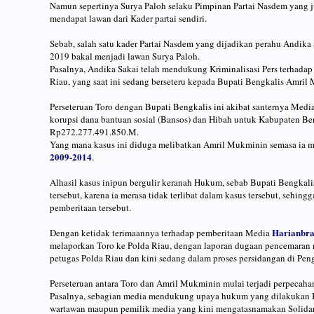
Namun sepertinya Surya Paloh selaku Pimpinan Partai Nasdem yang 
mendapat lawan dari Kader partai sendiri.
Sebab, salah satu kader Partai Nasdem yang dijadikan perahu Andik
2019 bakal menjadi lawan Surya Paloh.
Pasalnya, Andika Sakai telah mendukung Kriminalisasi Pers terhada
Riau, yang saat ini sedang berseteru kepada Bupati Bengkalis Amril
Perseteruan Toro dengan Bupati Bengkalis ini akibat santernya Medi
korupsi dana bantuan sosial (Bansos) dan Hibah untuk Kabupaten B
Rp272.277.491.850.M.
Yang mana kasus ini diduga melibatkan Amril Mukminin semasa ia 
2009-2014
.
Alhasil kasus inipun bergulir keranah Hukum, sebab Bupati Bengkali
tersebut, karena ia merasa tidak terlibat dalam kasus tersebut, sehi
pemberitaan tersebut.
Harianbran
Dengan ketidak terimaannya terhadap pemberitaan Media
melaporkan Toro ke Polda Riau, dengan laporan dugaan pencemaran n
petugas Polda Riau dan kini sedang dalam proses persidangan di Pen
Perseteruan antara Toro dan Amril Mukminin mulai terjadi perpecah
Pasalnya, sebagian media mendukung upaya hukum yang dilakukan Bupa
wartawan maupun pemilik media yang kini mengatasnamakan Solidarita