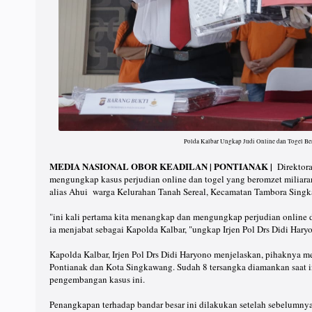
Polda Kalbar Ungkap Judi Online dan Togel Be
MEDIA NASIONAL OBOR KEADILAN | PONTIANAK |
Direktora
mengungkap kasus perjudian online dan togel yang beromzet milia
alias Ahui warga Kelurahan Tanah Sereal, Kecamatan Tambora Sing
"ini kali pertama kita menangkap dan mengungkap perjudian online d
ia menjabat sebagai Kapolda Kalbar, "ungkap Irjen Pol Drs Didi Haryo
Kapolda Kalbar, Irjen Pol Drs Didi Haryono menjelaskan, pihaknya me
Pontianak dan Kota Singkawang. Sudah 8 tersangka diamankan saat i
pengembangan kasus ini.
Penangkapan terhadap bandar besar ini dilakukan setelah sebelumnya